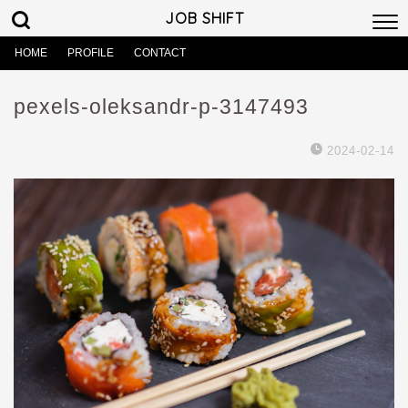
JOB SHIFT
HOME
PROFILE
CONTACT
pexels-oleksandr-p-3147493
2024-02-14