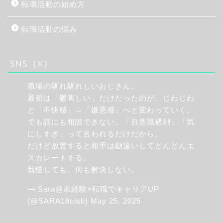
転職活動の始め方
転職活動の悩み
SNS（X）
職場の馴れ馴れしいおじさん。
最初は「鬱陶しい」だけだったのが、じわじわ
と「不快感」→「嫌悪感」へと変わっていく。
でも誰にも相談できない。「自意識過剰」「気
にしすぎ」って言われるだけだから。
だけど放置すると相手は勘違いしてどんどんエ
スカレートする。
我慢しても、何も解決しない。
— Sara@未経験×転職でキャリアUP
(@SARA18olsb)
May 25, 2025