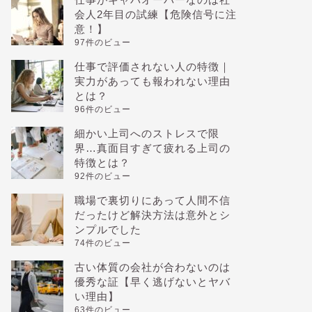
会人2年目の試練【危険信号に注
意！】
97件のビュー
仕事で評価されない人の特徴｜
実力があっても報われない理由
とは？
96件のビュー
細かい上司へのストレスで限
界…真面目すぎて疲れる上司の
特徴とは？
92件のビュー
職場で裏切りにあって人間不信
だったけど解決方法は意外とシ
ンプルでした
74件のビュー
古い体質の会社が合わないのは
優秀な証【早く逃げないとヤバ
い理由】
63件のビュー