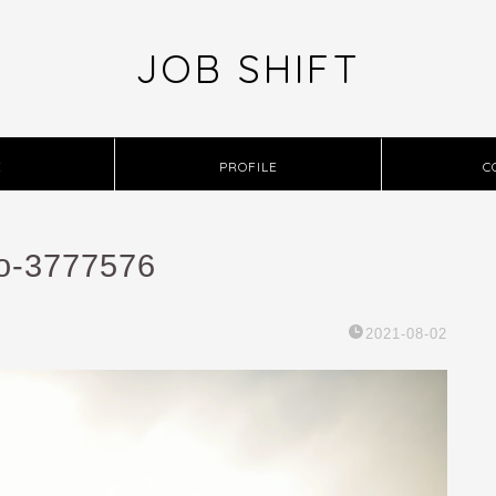
JOB SHIFT
E
PROFILE
C
io-3777576
2021-08-02