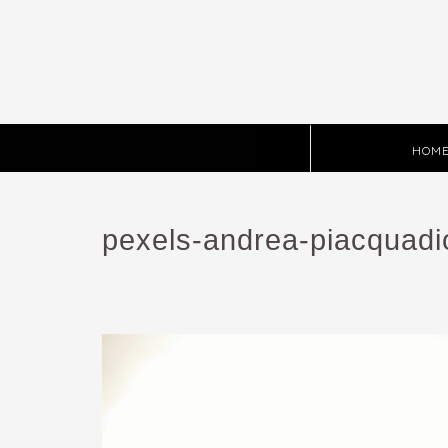
HOM
pexels-andrea-piacquad