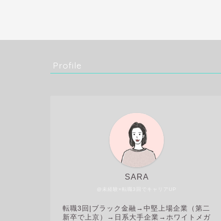
Profile
SARA
@未経験×転職3回でキャリアUP
転職3回|
ブラック金融→中堅上場企業（第二
新卒で上京）→日系大手企業→ホワイトメガ