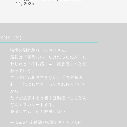
14, 2025
SNS（X）
職場の馴れ馴れしいおじさん。
最初は「鬱陶しい」だけだったのが、じ
わじわと「不快感」→「嫌悪感」へと変
わっていく。
でも誰にも相談できない。「自意識過
剰」「気にしすぎ」って言われるだけだ
から。
だけど放置すると相手は勘違いしてどん
どんエスカレートする。
我慢しても、何も解決しない。
— Sara@未経験×転職でキャリアUP