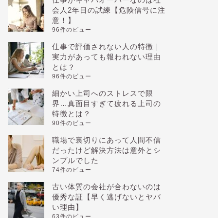
会人2年目の試練【危険信号に注
意！】
96件のビュー
仕事で評価されない人の特徴｜
実力があっても報われない理由
とは？
96件のビュー
細かい上司へのストレスで限
界…真面目すぎて疲れる上司の
特徴とは？
90件のビュー
職場で裏切りにあって人間不信
だったけど解決方法は意外とシ
ンプルでした
74件のビュー
古い体質の会社が合わないのは
優秀な証【早く逃げないとヤバ
い理由】
63件のビュー