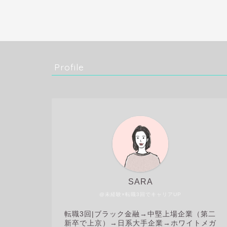
Profile
SARA
@未経験×転職3回でキャリアUP
転職3回|
ブラック金融→中堅上場企業（第二
新卒で上京）→日系大手企業→ホワイトメガ