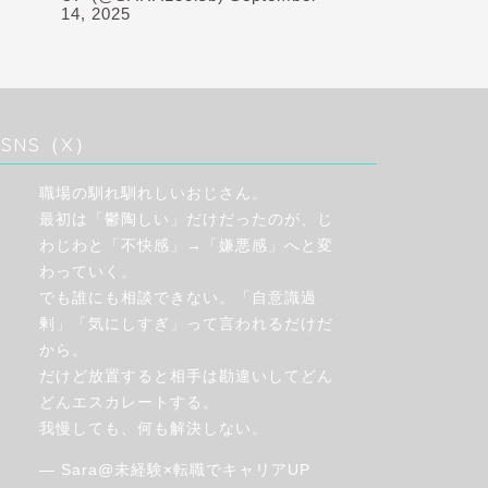
14, 2025
SNS（X）
職場の馴れ馴れしいおじさん。
最初は「鬱陶しい」だけだったのが、じ
わじわと「不快感」→「嫌悪感」へと変
わっていく。
でも誰にも相談できない。「自意識過
剰」「気にしすぎ」って言われるだけだ
から。
だけど放置すると相手は勘違いしてどん
どんエスカレートする。
我慢しても、何も解決しない。
— Sara@未経験×転職でキャリアUP