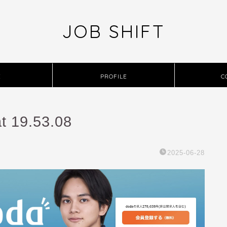
JOB SHIFT
E
PROFILE
C
t 19.53.08
2025-06-28