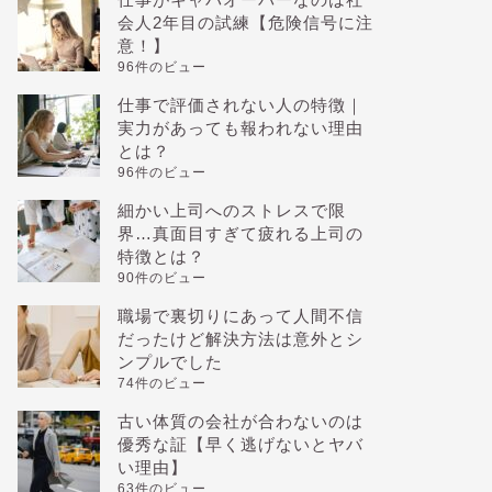
会人2年目の試練【危険信号に注
意！】
96件のビュー
仕事で評価されない人の特徴｜
実力があっても報われない理由
とは？
96件のビュー
細かい上司へのストレスで限
界…真面目すぎて疲れる上司の
特徴とは？
90件のビュー
職場で裏切りにあって人間不信
だったけど解決方法は意外とシ
ンプルでした
74件のビュー
古い体質の会社が合わないのは
優秀な証【早く逃げないとヤバ
い理由】
63件のビュー