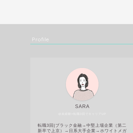
Profile
SARA
@未経験×転職3回でキャリアUP
転職3回|
ブラック金融→中堅上場企業（第二
新卒で上京）→日系大手企業→ホワイトメガ