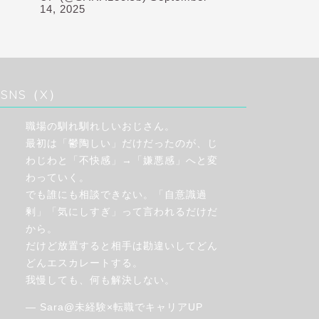
14, 2025
SNS（X）
職場の馴れ馴れしいおじさん。
最初は「鬱陶しい」だけだったのが、じ
わじわと「不快感」→「嫌悪感」へと変
わっていく。
でも誰にも相談できない。「自意識過
剰」「気にしすぎ」って言われるだけだ
から。
だけど放置すると相手は勘違いしてどん
どんエスカレートする。
我慢しても、何も解決しない。
— Sara@未経験×転職でキャリアUP