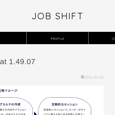
JOB SHIFT
E
PROFILE
C
at 1.49.07
2021-03-08