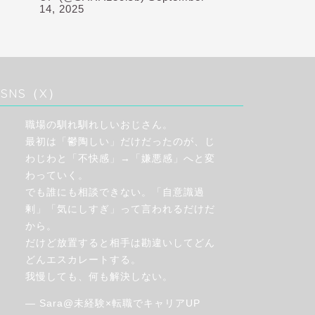
14, 2025
SNS（X）
職場の馴れ馴れしいおじさん。
最初は「鬱陶しい」だけだったのが、じ
わじわと「不快感」→「嫌悪感」へと変
わっていく。
でも誰にも相談できない。「自意識過
剰」「気にしすぎ」って言われるだけだ
から。
だけど放置すると相手は勘違いしてどん
どんエスカレートする。
我慢しても、何も解決しない。
— Sara@未経験×転職でキャリアUP