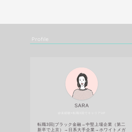
Profile
SARA
@未経験×転職3回でキャリアUP
転職3回|
ブラック金融→中堅上場企業（第二
新卒で上京）→日系大手企業→ホワイトメガ