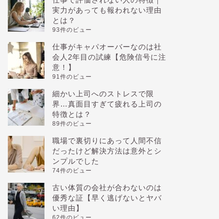
実力があっても報われない理由
とは？
93件のビュー
仕事がキャパオーバーなのは社
会人2年目の試練【危険信号に注
意！】
91件のビュー
細かい上司へのストレスで限
界…真面目すぎて疲れる上司の
特徴とは？
89件のビュー
職場で裏切りにあって人間不信
だったけど解決方法は意外とシ
ンプルでした
74件のビュー
古い体質の会社が合わないのは
優秀な証【早く逃げないとヤバ
い理由】
62件のビュー