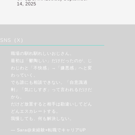
14, 2025
SNS（X）
職場の馴れ馴れしいおじさん。
最初は「鬱陶しい」だけだったのが、じ
わじわと「不快感」→「嫌悪感」へと変
わっていく。
でも誰にも相談できない。「自意識過
剰」「気にしすぎ」って言われるだけだ
から。
だけど放置すると相手は勘違いしてどん
どんエスカレートする。
我慢しても、何も解決しない。
— Sara@未経験×転職でキャリアUP