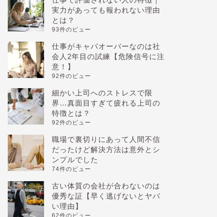
実力があっても報われない理由
とは？
93件のビュー
仕事がキャパオーバーなのは社
会人2年目の試練【危険信号に注
意！】
92件のビュー
細かい上司へのストレスで限
界…真面目すぎて疲れる上司の
特徴とは？
92件のビュー
職場で裏切りにあって人間不信
だったけど解決方法は意外とシ
ンプルでした
74件のビュー
古い体質の会社が合わないのは
優秀な証【早く逃げないとヤバ
い理由】
62件のビュー