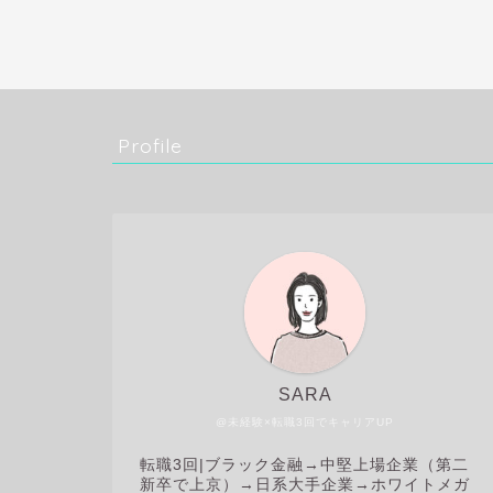
Profile
SARA
@未経験×転職3回でキャリアUP
転職3回|
ブラック金融→中堅上場企業（第二
新卒で上京）→日系大手企業→ホワイトメガ