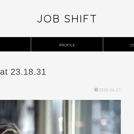
JOB SHIFT
E
PROFILE
C
at 23.18.31
2020-06-27