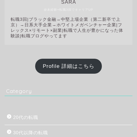
SARA
@未経験×転職3回でキャリアUP
転職3回|
ブラック金融→中堅上場企業（第二新卒で上
京）→日系大手企業→ホワイトメガベンチャー企業|フ
レックス×リモート×副業|転職で人生が豊かになった体
験談|転職ブログやってます
Profile 詳細はこちら
Category
20代の転職
30代以降の転職