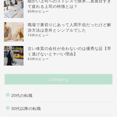
細かい上司へのストレスで限界…真面目すぎ
て疲れる上司の特徴とは？
90件のビュー
職場で裏切りにあって人間不信だったけど解
決方法は意外とシンプルでした
74件のビュー
古い体質の会社が合わないのは優秀な証【早
く逃げないとヤバい理由】
63件のビュー
Category
20代の転職
30代以降の転職