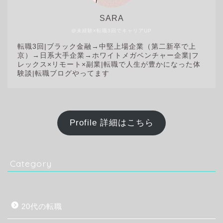
SARA
@未経験×転職3回でキャリアUP
転職3回|
ブラック金融→中堅上場企業（第二新卒で上
京）→日系大手企業→ホワイトメガベンチャー企業|フ
レックス×リモート×副業|転職で人生が豊かになった体
験談|転職ブログやってます
Profile 詳細はこちら
Category
20代の転職