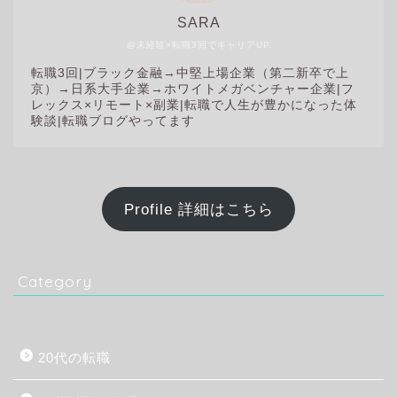
SARA
@未経験×転職3回でキャリアUP
転職3回|
ブラック金融→中堅上場企業（第二新卒で上
京）→日系大手企業→ホワイトメガベンチャー企業|フ
レックス×リモート×副業|転職で人生が豊かになった体
験談|転職ブログやってます
Profile 詳細はこちら
Category
20代の転職