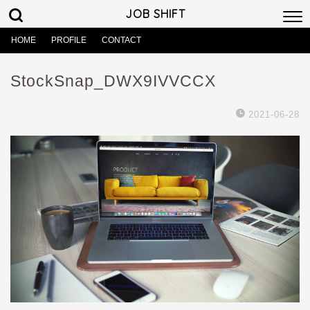
JOB SHIFT
HOME
PROFILE
CONTACT
StockSnap_DWX9IVVCCX
2021-06-28