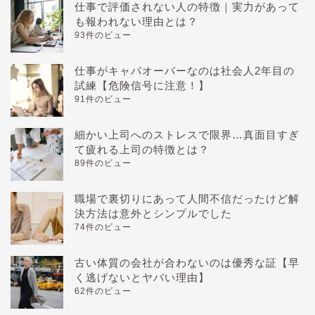
仕事で評価されない人の特徴｜実力があって
も報われない理由とは？
93件のビュー
仕事がキャパオーバーなのは社会人2年目の
試練【危険信号に注意！】
91件のビュー
細かい上司へのストレスで限界…真面目すぎ
て疲れる上司の特徴とは？
89件のビュー
職場で裏切りにあって人間不信だったけど解
決方法は意外とシンプルでした
74件のビュー
古い体質の会社が合わないのは優秀な証【早
く逃げないとヤバい理由】
62件のビュー