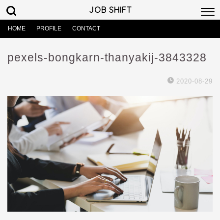
JOB SHIFT
HOME
PROFILE
CONTACT
pexels-bongkarn-thanyakij-3843328
2020-08-29