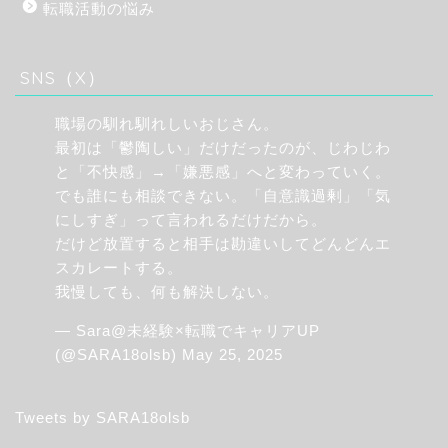
転職活動の悩み
SNS（X）
職場の馴れ馴れしいおじさん。
最初は「鬱陶しい」だけだったのが、じわじわ
と「不快感」→「嫌悪感」へと変わっていく。
でも誰にも相談できない。「自意識過剰」「気
にしすぎ」って言われるだけだから。
だけど放置すると相手は勘違いしてどんどんエ
スカレートする。
我慢しても、何も解決しない。
— Sara@未経験×転職でキャリアUP
(@SARA18olsb)
May 25, 2025
Tweets by SARA18olsb