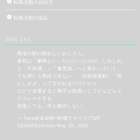
転職活動の始め方
転職活動の悩み
SNS（X）
職場の馴れ馴れしいおじさん。
最初は「鬱陶しい」だけだったのが、じわじわ
と「不快感」→「嫌悪感」へと変わっていく。
でも誰にも相談できない。「自意識過剰」「気
にしすぎ」って言われるだけだから。
だけど放置すると相手は勘違いしてどんどんエ
スカレートする。
我慢しても、何も解決しない。
— Sara@未経験×転職でキャリアUP
(@SARA18olsb)
May 25, 2025