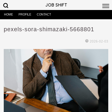
JOB SHIFT
HOME
PROFILE
CONTACT
pexels-sora-shimazaki-5668801
2026-02-03