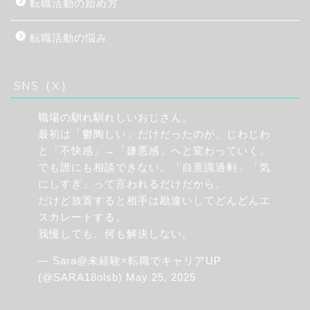
転職活動の始め方
転職活動の悩み
SNS（X）
職場の馴れ馴れしいおじさん。
最初は「鬱陶しい」だけだったのが、じわじわ
と「不快感」→「嫌悪感」へと変わっていく。
でも誰にも相談できない。「自意識過剰」「気
にしすぎ」って言われるだけだから。
だけど放置すると相手は勘違いしてどんどんエ
スカレートする。
我慢しても、何も解決しない。
— Sara@未経験×転職でキャリアUP
(@SARA18olsb)
May 25, 2025