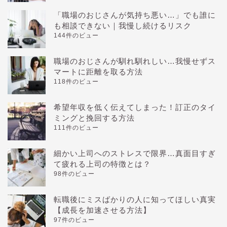
「職場のおじさんが気持ち悪い…」でも誰に
も相談できない｜我慢し続けるリスク
144件のビュー
職場のおじさんが馴れ馴れしい…我慢せずス
マートに距離を取る方法
118件のビュー
希望年収を低く伝えてしまった！訂正のタイ
ミングと挽回する方法
111件のビュー
細かい上司へのストレスで限界…真面目すぎ
て疲れる上司の特徴とは？
98件のビュー
転職後にミスばかりの人に知ってほしい真実
【成長を加速させる方法】
97件のビュー