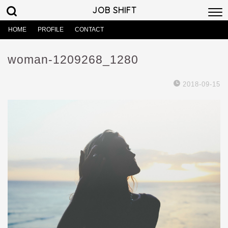
JOB SHIFT
HOME
PROFILE
CONTACT
woman-1209268_1280
2018-09-15