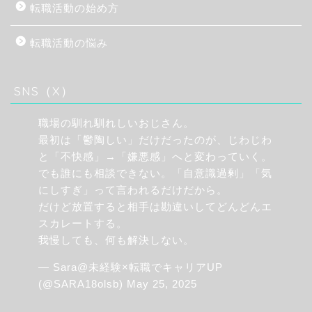
転職活動の始め方
転職活動の悩み
SNS（X）
職場の馴れ馴れしいおじさん。
最初は「鬱陶しい」だけだったのが、じわじわ
と「不快感」→「嫌悪感」へと変わっていく。
でも誰にも相談できない。「自意識過剰」「気
にしすぎ」って言われるだけだから。
だけど放置すると相手は勘違いしてどんどんエ
スカレートする。
我慢しても、何も解決しない。
— Sara@未経験×転職でキャリアUP
(@SARA18olsb)
May 25, 2025