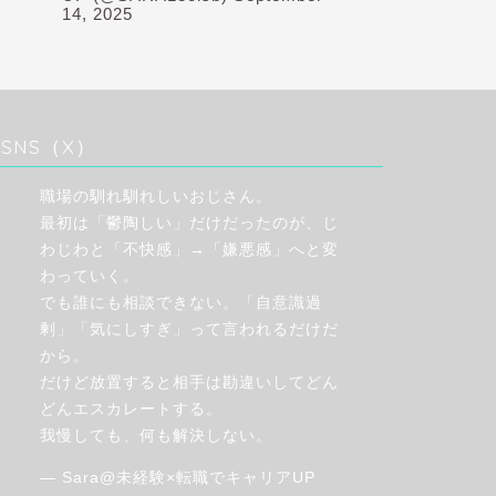
14, 2025
SNS（X）
職場の馴れ馴れしいおじさん。
最初は「鬱陶しい」だけだったのが、じ
わじわと「不快感」→「嫌悪感」へと変
わっていく。
でも誰にも相談できない。「自意識過
剰」「気にしすぎ」って言われるだけだ
から。
だけど放置すると相手は勘違いしてどん
どんエスカレートする。
我慢しても、何も解決しない。
— Sara@未経験×転職でキャリアUP