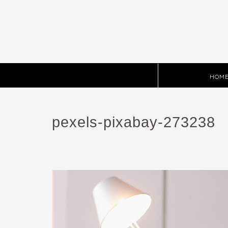
HOM
pexels-pixabay-273238