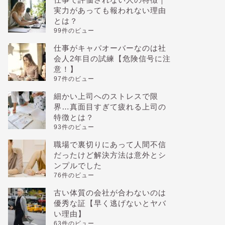
実力があっても報われない理由
とは？
99件のビュー
仕事がキャパオーバーなのは社
会人2年目の試練【危険信号に注
意！】
97件のビュー
細かい上司へのストレスで限
界…真面目すぎて疲れる上司の
特徴とは？
93件のビュー
職場で裏切りにあって人間不信
だったけど解決方法は意外とシ
ンプルでした
76件のビュー
古い体質の会社が合わないのは
優秀な証【早く逃げないとヤバ
い理由】
63件のビュー