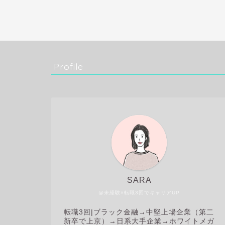
Profile
SARA
@未経験×転職3回でキャリアUP
転職3回|
ブラック金融→中堅上場企業（第二
新卒で上京）→日系大手企業→ホワイトメガ