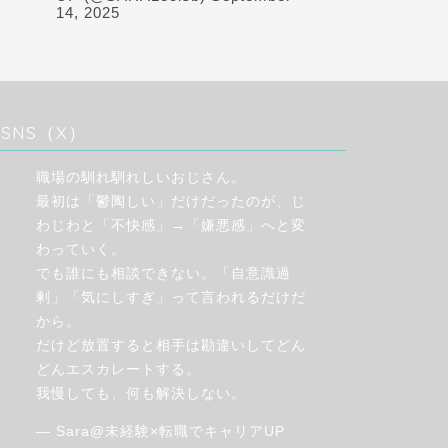
14, 2025
SNS（X）
職場の馴れ馴れしいおじさん。
最初は「鬱陶しい」だけだったのが、じ
わじわと「不快感」→「嫌悪感」へと変
わっていく。
でも誰にも相談できない。「自意識過
剰」「気にしすぎ」って言われるだけだ
から。
だけど放置すると相手は勘違いしてどん
どんエスカレートする。
我慢しても、何も解決しない。
— Sara@未経験×転職でキャリアUP