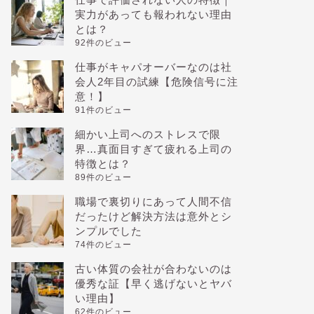
実力があっても報われない理由
とは？
92件のビュー
仕事がキャパオーバーなのは社
会人2年目の試練【危険信号に注
意！】
91件のビュー
細かい上司へのストレスで限
界…真面目すぎて疲れる上司の
特徴とは？
89件のビュー
職場で裏切りにあって人間不信
だったけど解決方法は意外とシ
ンプルでした
74件のビュー
古い体質の会社が合わないのは
優秀な証【早く逃げないとヤバ
い理由】
62件のビュー