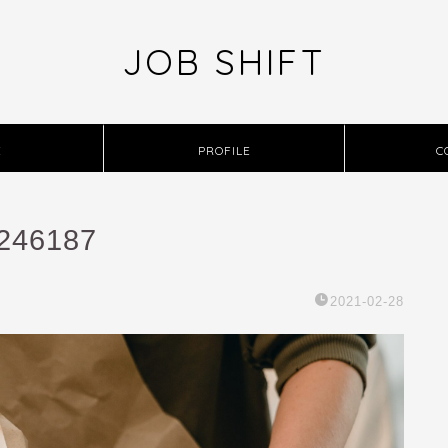
JOB SHIFT
E
PROFILE
C
4246187
2021-02-28