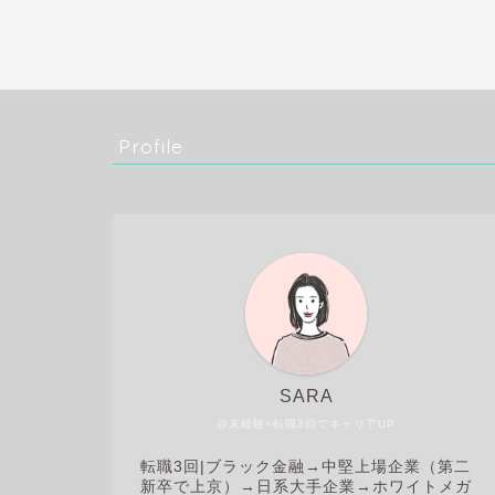
Profile
SARA
@未経験×転職3回でキャリアUP
転職3回|
ブラック金融→中堅上場企業（第二
新卒で上京）→日系大手企業→ホワイトメガ