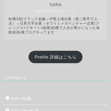
SARA
@未経験×転職3回でキャリアUP
転職3回|
ブラック金融→中堅上場企業（第二新卒で上
京）→日系大手企業→ホワイトメガベンチャー企業|フ
レックス×リモート×副業|転職で人生が豊かになった体
験談|転職ブログやってます
Profile 詳細はこちら
Category
20代の転職
30代以降の転職