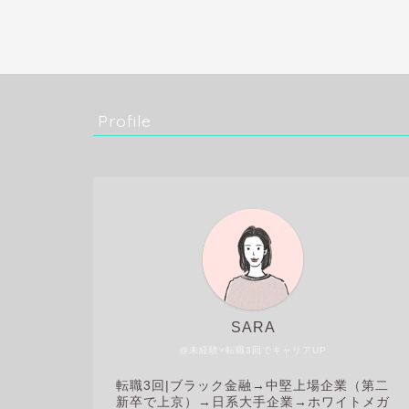
Profile
SARA
@未経験×転職3回でキャリアUP
転職3回|
ブラック金融→中堅上場企業（第二
新卒で上京）→日系大手企業→ホワイトメガ