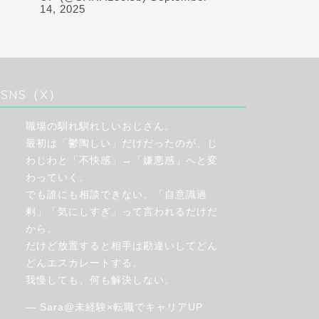
14, 2025
SNS（X）
職場の馴れ馴れしいおじさん。
最初は「鬱陶しい」だけだったのが、じ
わじわと「不快感」→「嫌悪感」へと変
わっていく。
でも誰にも相談できない。「自意識過
剰」「気にしすぎ」って言われるだけだ
から。
だけど放置すると相手は勘違いしてどん
どんエスカレートする。
我慢しても、何も解決しない。
— Sara@未経験×転職でキャリアUP