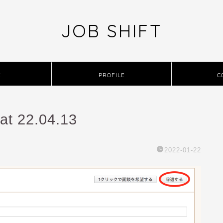
JOB SHIFT
E
PROFILE
C
at 22.04.13
2022-01-22