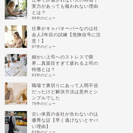
実力があっても報われない理由
とは？
99件のビュー
仕事がキャパオーバーなのは社
会人2年目の試練【危険信号に注
意！】
97件のビュー
細かい上司へのストレスで限
界…真面目すぎて疲れる上司の
特徴とは？
93件のビュー
職場で裏切りにあって人間不信
だったけど解決方法は意外とシ
ンプルでした
76件のビュー
古い体質の会社が合わないのは
優秀な証【早く逃げないとヤバ
い理由】
63件のビュー