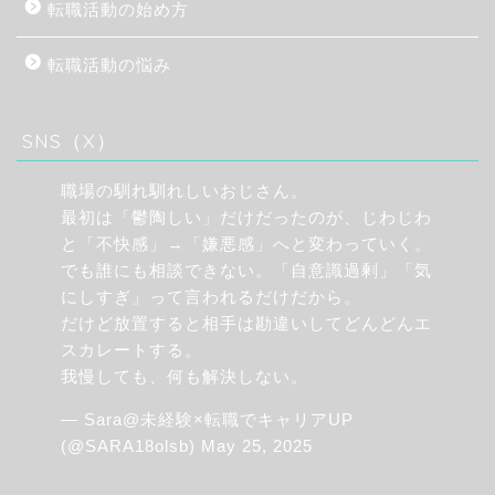
転職活動の始め方
転職活動の悩み
SNS（X）
職場の馴れ馴れしいおじさん。
最初は「鬱陶しい」だけだったのが、じわじわ
と「不快感」→「嫌悪感」へと変わっていく。
でも誰にも相談できない。「自意識過剰」「気
にしすぎ」って言われるだけだから。
だけど放置すると相手は勘違いしてどんどんエ
スカレートする。
我慢しても、何も解決しない。
— Sara@未経験×転職でキャリアUP
(@SARA18olsb)
May 25, 2025