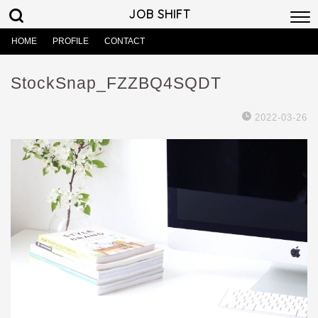
JOB SHIFT
HOME
PROFILE
CONTACT
StockSnap_FZZBQ4SQDT
2022-03-26