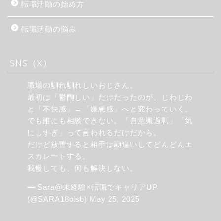
転職活動の始め方
転職活動の悩み
SNS（X）
職場の馴れ馴れしいおじさん。
最初は「鬱陶しい」だけだったのが、じわじわ
と「不快感」→「嫌悪感」へと変わっていく。
でも誰にも相談できない。「自意識過剰」「気
にしすぎ」って言われるだけだから。
だけど放置すると相手は勘違いしてどんどんエ
スカレートする。
我慢しても、何も解決しない。
— Sara@未経験×転職でキャリアUP
(@SARA18olsb)
May 25, 2025