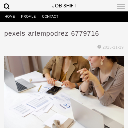
JOB SHIFT
HOME
PROFILE
CONTACT
pexels-artempodrez-6779716
2025-11-19