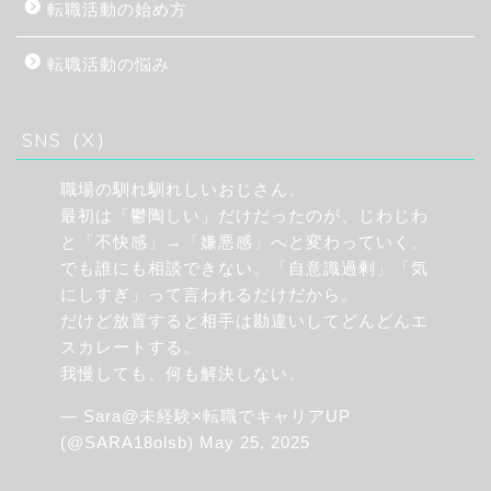
転職活動の始め方
転職活動の悩み
SNS（X）
職場の馴れ馴れしいおじさん。
最初は「鬱陶しい」だけだったのが、じわじわ
と「不快感」→「嫌悪感」へと変わっていく。
でも誰にも相談できない。「自意識過剰」「気
にしすぎ」って言われるだけだから。
だけど放置すると相手は勘違いしてどんどんエ
スカレートする。
我慢しても、何も解決しない。
— Sara@未経験×転職でキャリアUP
(@SARA18olsb)
May 25, 2025