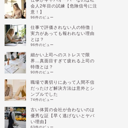
会人2年目の試練【危険信号に注
意！】
96件のビュー
仕事で評価されない人の特徴｜
実力があっても報われない理由
とは？
96件のビュー
細かい上司へのストレスで限
界…真面目すぎて疲れる上司の
特徴とは？
90件のビュー
職場で裏切りにあって人間不信
だったけど解決方法は意外とシ
ンプルでした
74件のビュー
古い体質の会社が合わないのは
優秀な証【早く逃げないとヤバ
い理由】
63件のビュー