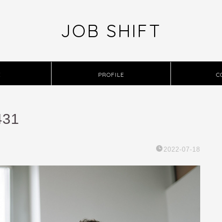
JOB SHIFT
E
PROFILE
C
431
2022-07-18