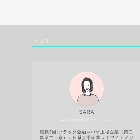
Profile
SARA
@未経験×転職3回でキャリアUP
転職3回|
ブラック金融→中堅上場企業（第二
新卒で上京）→日系大手企業→ホワイトメガ