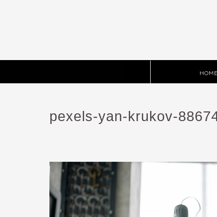
HOM
pexels-yan-krukov-8867