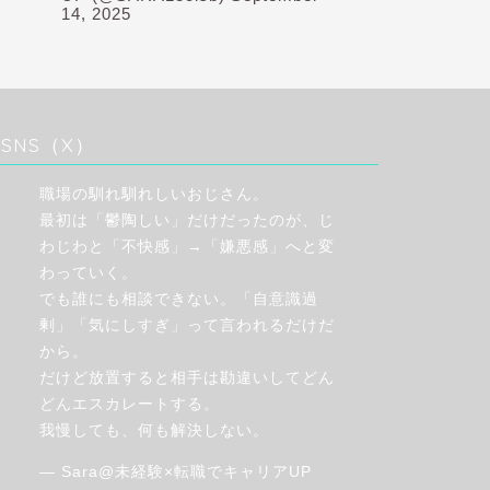
14, 2025
SNS（X）
職場の馴れ馴れしいおじさん。
最初は「鬱陶しい」だけだったのが、じ
わじわと「不快感」→「嫌悪感」へと変
わっていく。
でも誰にも相談できない。「自意識過
剰」「気にしすぎ」って言われるだけだ
から。
だけど放置すると相手は勘違いしてどん
どんエスカレートする。
我慢しても、何も解決しない。
— Sara@未経験×転職でキャリアUP