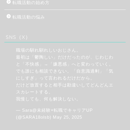
転職活動の始め方
転職活動の悩み
SNS（X）
職場の馴れ馴れしいおじさん。
最初は「鬱陶しい」だけだったのが、じわじわ
と「不快感」→「嫌悪感」へと変わっていく。
でも誰にも相談できない。「自意識過剰」「気
にしすぎ」って言われるだけだから。
だけど放置すると相手は勘違いしてどんどんエ
スカレートする。
我慢しても、何も解決しない。
— Sara@未経験×転職でキャリアUP
(@SARA18olsb)
May 25, 2025