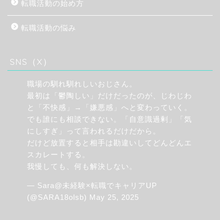
転職活動の始め方
転職活動の悩み
SNS（X）
職場の馴れ馴れしいおじさん。
最初は「鬱陶しい」だけだったのが、じわじわ
と「不快感」→「嫌悪感」へと変わっていく。
でも誰にも相談できない。「自意識過剰」「気
にしすぎ」って言われるだけだから。
だけど放置すると相手は勘違いしてどんどんエ
スカレートする。
我慢しても、何も解決しない。
— Sara@未経験×転職でキャリアUP
(@SARA18olsb)
May 25, 2025