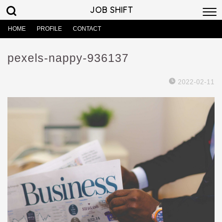
JOB SHIFT
HOME
PROFILE
CONTACT
pexels-nappy-936137
2022-02-11