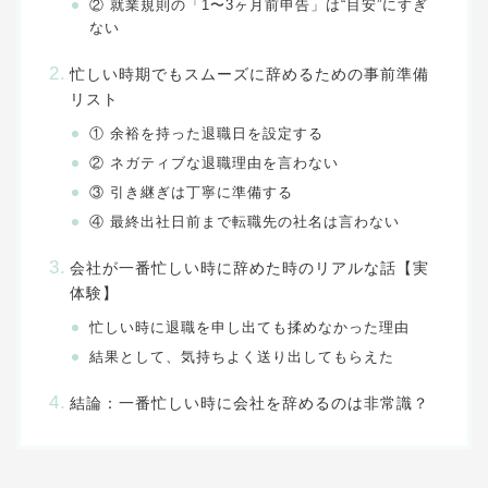
② 就業規則の「1〜3ヶ月前申告」は“目安”にすぎ
ない
忙しい時期でもスムーズに辞めるための事前準備
リスト
① 余裕を持った退職日を設定する
② ネガティブな退職理由を言わない
③ 引き継ぎは丁寧に準備する
④ 最終出社日前まで転職先の社名は言わない
会社が一番忙しい時に辞めた時のリアルな話【実
体験】
忙しい時に退職を申し出ても揉めなかった理由
結果として、気持ちよく送り出してもらえた
結論：一番忙しい時に会社を辞めるのは非常識？