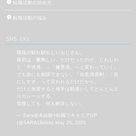
転職活動の始め方
転職活動の悩み
SNS（X）
職場の馴れ馴れしいおじさん。
最初は「鬱陶しい」だけだったのが、じわじわ
と「不快感」→「嫌悪感」へと変わっていく。
でも誰にも相談できない。「自意識過剰」「気
にしすぎ」って言われるだけだから。
だけど放置すると相手は勘違いしてどんどんエ
スカレートする。
我慢しても、何も解決しない。
— Sara@未経験×転職でキャリアUP
(@SARA18olsb)
May 25, 2025