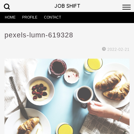
JOB SHIFT
HOME
PROFILE
CONTACT
pexels-lumn-619328
2022-02-21