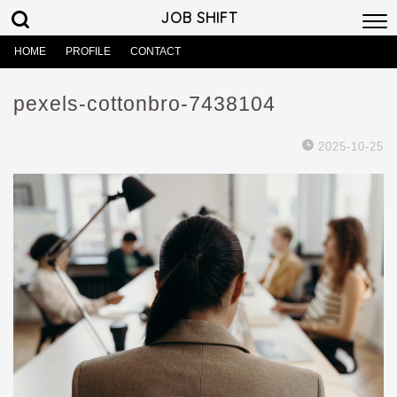
JOB SHIFT
HOME
PROFILE
CONTACT
pexels-cottonbro-7438104
2025-10-25