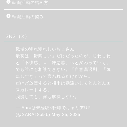
転職活動の始め方
転職活動の悩み
SNS（X）
職場の馴れ馴れしいおじさん。
最初は「鬱陶しい」だけだったのが、じわじわ
と「不快感」→「嫌悪感」へと変わっていく。
でも誰にも相談できない。「自意識過剰」「気
にしすぎ」って言われるだけだから。
だけど放置すると相手は勘違いしてどんどんエ
スカレートする。
我慢しても、何も解決しない。
— Sara@未経験×転職でキャリアUP
(@SARA18olsb)
May 25, 2025