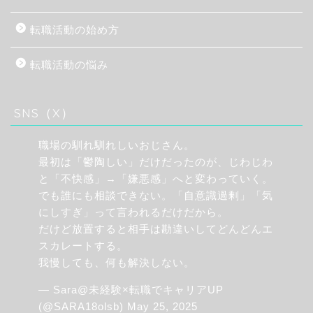
転職活動の始め方
転職活動の悩み
SNS（X）
職場の馴れ馴れしいおじさん。
最初は「鬱陶しい」だけだったのが、じわじわ
と「不快感」→「嫌悪感」へと変わっていく。
でも誰にも相談できない。「自意識過剰」「気
にしすぎ」って言われるだけだから。
だけど放置すると相手は勘違いしてどんどんエ
スカレートする。
我慢しても、何も解決しない。
— Sara@未経験×転職でキャリアUP
(@SARA18olsb)
May 25, 2025