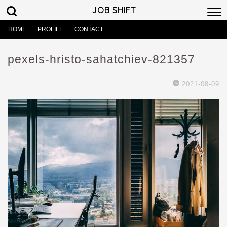
JOB SHIFT
HOME
PROFILE
CONTACT
pexels-hristo-sahatchiev-821357
2021-08-09