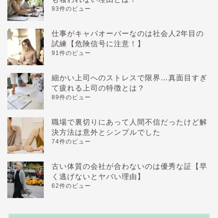
93件のビュー
仕事がキャパオーバーなのは社会人2年目の
試練【危険信号に注意！】
91件のビュー
細かい上司へのストレスで限界…真面目すぎ
て疲れる上司の特徴とは？
89件のビュー
職場で裏切りにあって人間不信だったけど解
決方法は意外とシンプルでした
74件のビュー
古い体質の会社が合わないのは優秀な証【早
く逃げないとヤバい理由】
62件のビュー