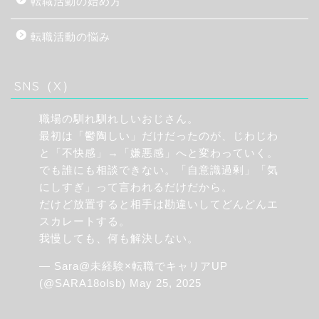
転職活動の始め方
転職活動の悩み
SNS（X）
職場の馴れ馴れしいおじさん。
最初は「鬱陶しい」だけだったのが、じわじわ
と「不快感」→「嫌悪感」へと変わっていく。
でも誰にも相談できない。「自意識過剰」「気
にしすぎ」って言われるだけだから。
だけど放置すると相手は勘違いしてどんどんエ
スカレートする。
我慢しても、何も解決しない。
— Sara@未経験×転職でキャリアUP
(@SARA18olsb)
May 25, 2025