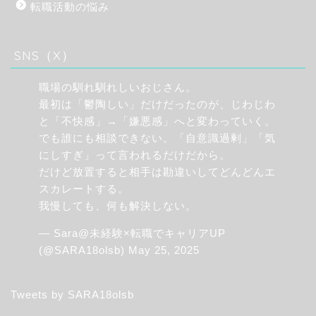
転職活動の悩み
SNS（X）
職場の馴れ馴れしいおじさん。
最初は「鬱陶しい」だけだったのが、じわじわ
と「不快感」→「嫌悪感」へと変わっていく。
でも誰にも相談できない。「自意識過剰」「気
にしすぎ」って言われるだけだから。
だけど放置すると相手は勘違いしてどんどんエ
スカレートする。
我慢しても、何も解決しない。
— Sara@未経験×転職でキャリアUP
(@SARA18olsb)
May 25, 2025
Tweets by SARA18olsb