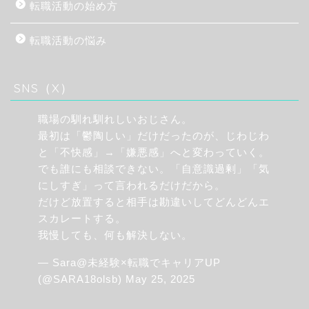
転職活動の始め方
転職活動の悩み
SNS（X）
職場の馴れ馴れしいおじさん。
最初は「鬱陶しい」だけだったのが、じわじわ
と「不快感」→「嫌悪感」へと変わっていく。
でも誰にも相談できない。「自意識過剰」「気
にしすぎ」って言われるだけだから。
だけど放置すると相手は勘違いしてどんどんエ
スカレートする。
我慢しても、何も解決しない。
— Sara@未経験×転職でキャリアUP
(@SARA18olsb)
May 25, 2025