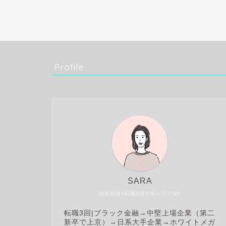
Profile
SARA
@未経験×転職3回でキャリアUP
転職3回|
ブラック金融→中堅上場企業（第二
新卒で上京）→日系大手企業→ホワイトメガ