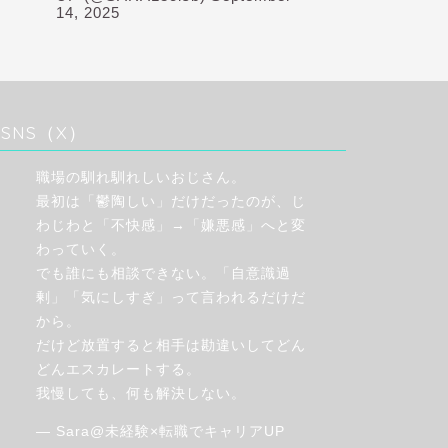
14, 2025
SNS（X）
職場の馴れ馴れしいおじさん。
最初は「鬱陶しい」だけだったのが、じ
わじわと「不快感」→「嫌悪感」へと変
わっていく。
でも誰にも相談できない。「自意識過
剰」「気にしすぎ」って言われるだけだ
から。
だけど放置すると相手は勘違いしてどん
どんエスカレートする。
我慢しても、何も解決しない。
— Sara@未経験×転職でキャリアUP