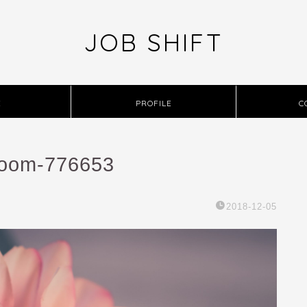
JOB SHIFT
E
PROFILE
C
bloom-776653
2018-12-05