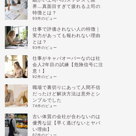
界…真面目すぎて疲れる上司の
特徴とは？
93件のビュー
仕事で評価されない人の特徴｜
実力があっても報われない理由
とは？
93件のビュー
仕事がキャパオーバーなのは社
会人2年目の試練【危険信号に注
意！】
92件のビュー
職場で裏切りにあって人間不信
だったけど解決方法は意外とシ
ンプルでした
74件のビュー
古い体質の会社が合わないのは
優秀な証【早く逃げないとヤバ
い理由】
62件のビュー