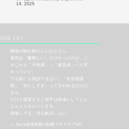
14, 2025
SNS（X）
職場の馴れ馴れしいおじさん。
最初は「鬱陶しい」だけだったのが、じ
わじわと「不快感」→「嫌悪感」へと変
わっていく。
でも誰にも相談できない。「自意識過
剰」「気にしすぎ」って言われるだけだ
から。
だけど放置すると相手は勘違いしてどん
どんエスカレートする。
我慢しても、何も解決しない。
— Sara@未経験×転職でキャリアUP