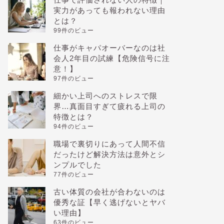
実力があっても報われない理由
とは？
99件のビュー
仕事がキャパオーバーなのは社
会人2年目の試練【危険信号に注
意！】
97件のビュー
細かい上司へのストレスで限
界…真面目すぎて疲れる上司の
特徴とは？
94件のビュー
職場で裏切りにあって人間不信
だったけど解決方法は意外とシ
ンプルでした
77件のビュー
古い体質の会社が合わないのは
優秀な証【早く逃げないとヤバ
い理由】
63件のビュー