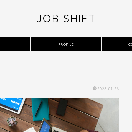
JOB SHIFT
E
PROFILE
C
2023-01-26