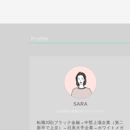
Profile
SARA
@未経験×転職3回でキャリアUP
転職3回|
ブラック金融→中堅上場企業（第二
新卒で上京）→日系大手企業→ホワイトメガ