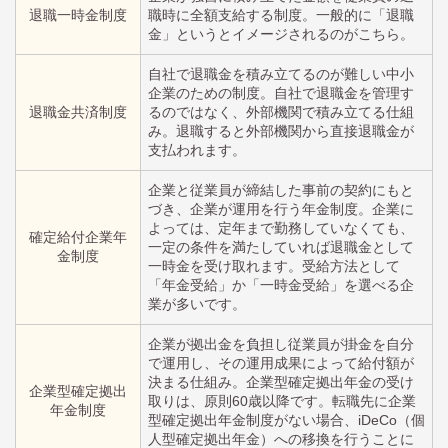
退職一時金制度
職時に全額支給する制度。一般的に「退職
金」というとイメージされるのがこちら。
自社で退職金を積み立てるのが難しい中小
企業のための制度。自社で退職金を管理す
退職金共済制度
るのではなく、外部機関で積み立てる仕組
み。退職すると外部機関から直接退職金が
支払われます。
企業と従業員が締結した事前の契約にもと
づき、企業が運用を行う年金制度。企業に
よっては、定年まで勤務していなくても、
確定給付企業年
一定の条件を満たしていれば退職金として
金制度
一時金を受け取れます。受給方法として
「年金受給」か「一時金受給」を選べる企
業が多いです。
企業が拠出金を負担し従業員が掛金を自分
で運用し、その運用成果によって給付額が
決まる仕組み。企業型確定拠出年金の受け
企業型確定拠出
取りは、原則60歳以降です。転職先に企業
年金制度
型確定拠出年金制度がない場合、iDeCo（個
人型確定拠出年金）への移換を行うことに