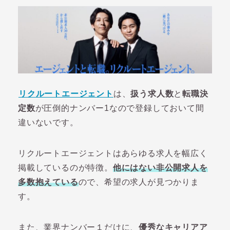
リクルートエージェント
は、
扱う求人数
と
転職決
定数
が圧倒的ナンバー1なので登録しておいて間
違いないです。
リクルートエージェントはあらゆる求人を幅広く
掲載しているのが特徴。
他にはない非公開求人を
多数抱えている
ので、希望の求人が見つかりま
す。
また、業界ナンバー１だけに、
優秀なキャリアア