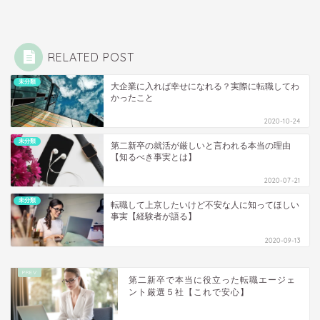
RELATED POST
未分類
大企業に入れば幸せになれる？実際に転職してわ
かったこと
2020-10-24
未分類
第二新卒の就活が厳しいと言われる本当の理由
【知るべき事実とは】
2020-07-21
未分類
転職して上京したいけど不安な人に知ってほしい
事実【経験者が語る】
2020-09-13
第二新卒で本当に役立った転職エージェ
ント厳選５社【これで安心】