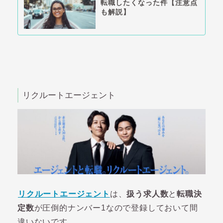
転職したくなった件【注意点
も解説】
リクルートエージェント
リクルートエージェント
は、
扱う求人数
と
転職決
定数
が圧倒的ナンバー1なので登録しておいて間
違いないです。