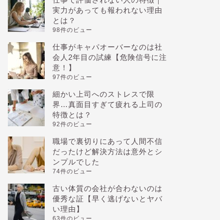
実力があっても報われない理由
とは？
98件のビュー
仕事がキャパオーバーなのは社
会人2年目の試練【危険信号に注
意！】
97件のビュー
細かい上司へのストレスで限
界…真面目すぎて疲れる上司の
特徴とは？
92件のビュー
職場で裏切りにあって人間不信
だったけど解決方法は意外とシ
ンプルでした
74件のビュー
古い体質の会社が合わないのは
優秀な証【早く逃げないとヤバ
い理由】
63件のビュー