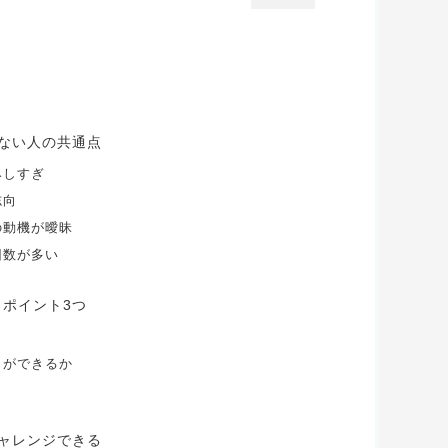
きない人の共通点
みしすぎ
志向
の動機が曖昧
回数が多い
きポイント3つ
とができるか
ャレンジできる