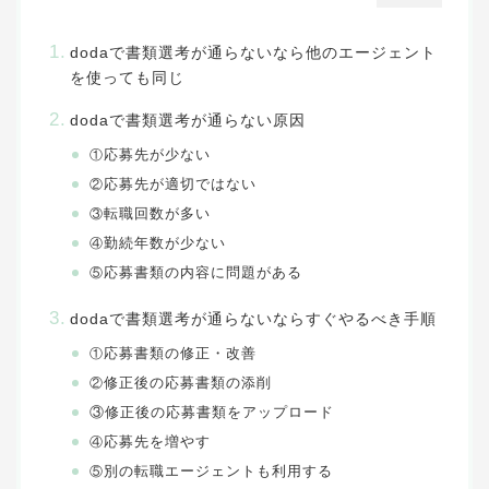
で書類選考が通らないなら他のエージェント
doda
を使っても同じ
で書類選考が通らない原因
doda
応募先が少ない
①
応募先が適切ではない
②
転職回数が多い
③
勤続年数が少ない
④
応募書類の内容に問題がある
⑤
で書類選考が通らないならすぐやるべき手順
doda
応募書類の修正・改善
①
修正後の応募書類の添削
②
③修正後の応募書類をアップロード
応募先を増やす
④
別の転職エージェントも利用する
⑤