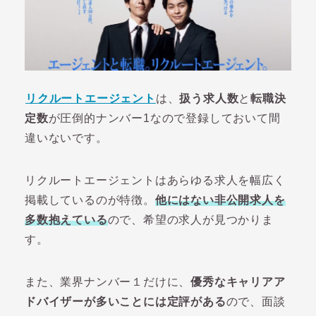
リクルートエージェント
は、
扱う求人数
と
転職決
定数
が圧倒的ナンバー1なので登録しておいて間
違いないです。
リクルートエージェントはあらゆる求人を幅広く
掲載しているのが特徴。
他にはない非公開求人を
多数抱えている
ので、希望の求人が見つかりま
す。
また、業界ナンバー１だけに、
優秀なキャリアア
ドバイザーが多いことには定評がある
ので、面談