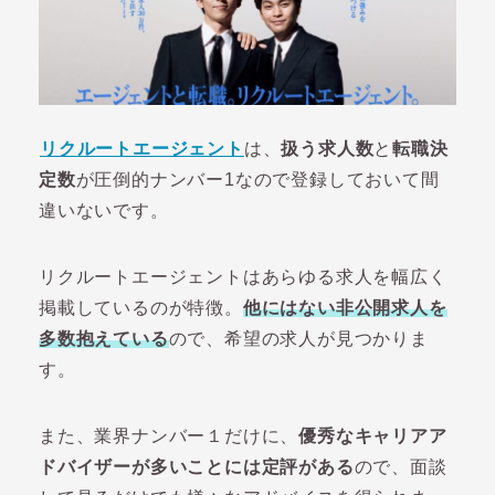
リクルートエージェント
は、
扱う求人数
と
転職決
定数
が圧倒的ナンバー1なので登録しておいて間
違いないです。
リクルートエージェントはあらゆる求人を幅広く
掲載しているのが特徴。
他にはない非公開求人を
多数抱えている
ので、希望の求人が見つかりま
す。
また、業界ナンバー１だけに、
優秀なキャリアア
ドバイザーが多いことには定評がある
ので、面談