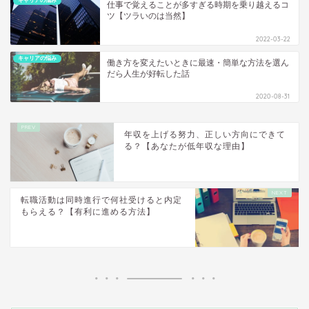
キャリアの悩み
仕事で覚えることが多すぎる時期を乗り越えるコ
ツ【ツラいのは当然】
2022-03-22
キャリアの悩み
働き方を変えたいときに最速・簡単な方法を選ん
だら人生が好転した話
2020-08-31
年収を上げる努力、正しい方向にできて
る？【あなたが低年収な理由】
転職活動は同時進行で何社受けると内定
もらえる？【有利に進める方法】