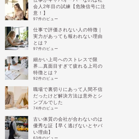
会人2年目の試練【危険信号に注
意！】
97件のビュー
仕事で評価されない人の特徴｜
実力があっても報われない理由
とは？
97件のビュー
細かい上司へのストレスで限
界…真面目すぎて疲れる上司の
特徴とは？
92件のビュー
職場で裏切りにあって人間不信
だったけど解決方法は意外とシ
ンプルでした
74件のビュー
古い体質の会社が合わないのは
優秀な証【早く逃げないとヤバ
い理由】
63件のビュー