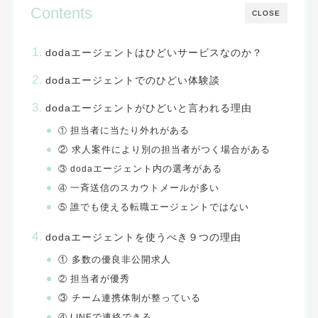
Contents
CLOSE
エージェントはひどいサービスなのか？
doda
エージェントでのひどい体験談
doda
エージェントがひどいと言われる理由
doda
担当者に当たり外れがある
①
② 求人案件により別の担当者がつく場合がある
エージェント内の選考がある
③ doda
一斉送信のスカウトメールが多い
④
誰でも使える転職エージェントではない
⑤
エージェントを使うべき９つの理由
doda
① 多数の優良非公開求人
担当者が優秀
②
③ チーム連携体制が整っている
で連絡できる
④ LINE