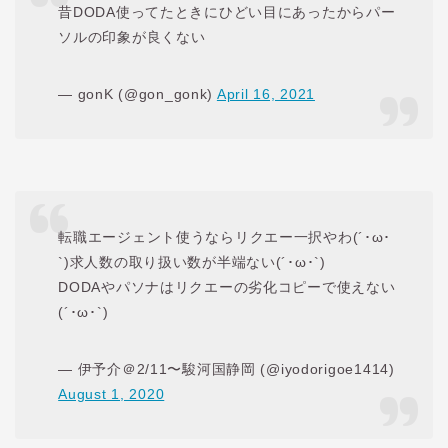
昔DODA使ってたときにひどい目にあったからパー
ソルの印象が良くない
— gonK (@gon_gonk)
April 16, 2021
転職エージェント使うならリクエー一択やわ(´･ω･
`)求人数の取り扱い数が半端ない(´･ω･`)
DODAやパソナはリクエーの劣化コピーで使えない
(´･ω･`)
— 伊予介＠2/11〜駿河国静岡 (@iyodorigoe1414)
August 1, 2020