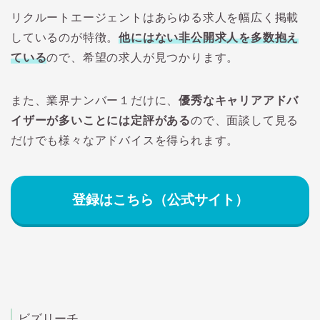
リクルートエージェントはあらゆる求人を幅広く掲載
しているのが特徴。
他にはない非公開求人を多数抱え
ている
ので、希望の求人が見つかります。
また、業界ナンバー１だけに、
優秀なキャリアアドバ
イザーが多いことには定評がある
ので、面談して見る
だけでも様々なアドバイスを得られます。
登録はこちら（公式サイト）
なお、キャリ
アアドバイザ
ーなど人に相
談するのが苦
手な場合は、
「
リクナビ
NEXT
」（転
職サイト）だ
けでもキープ
して、豊富な
求人数（情報
量）だけでも
確保しておく
ビズリーチ